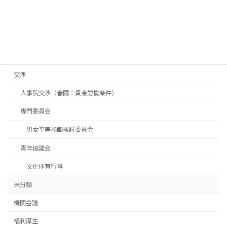
カテゴリー
「こくぜい労組」
「青年協」
交渉
人事院交渉（春闘：賃金労働条件）
専門委員会
男女平等参画検討委員会
青年協議会
文化体育行事
未分類
機関会議
福利厚生