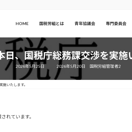
HOME
国税労組とは
青年協議会
専門委員会
本日、国税庁総務課交渉を実施
最
2026年5月25日
2026年5月20日
国税労組管理者2
終
更
新
日
実施いたします。
時
:
限されています。