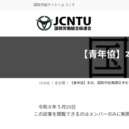
コ
ナ
国税労組サイトへようこそ
ン
ビ
テ
ゲ
ン
ー
ツ
シ
へ
ョ
ス
ン
【青年協】
キ
に
ッ
移
プ
動
HOME
未分類
【青年協】本日、国税庁総務課交渉を
令和８年５月25日
この記事を閲覧できるのはメンバーのみに制