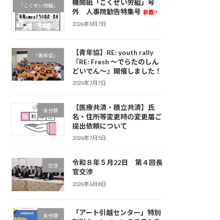
機関紙「こくぜい労組」号
「こくぜい労組」
外 人事院勧告特集号
新着!!
2026年8月7日
【青年協】RE: youth rally
「青年協」
『RE: Fresh ～でらたのしん
どいでん～』開催しました！
2026年7月7日
【医療共済・積立共済】氏
未分類
名・住所等変更時の変更届ご
提出依頼について
2026年7月5日
令和８年５月22日 第４回長
交渉
官交渉
2026年6月8日
「アート引越センター」特別
未分類