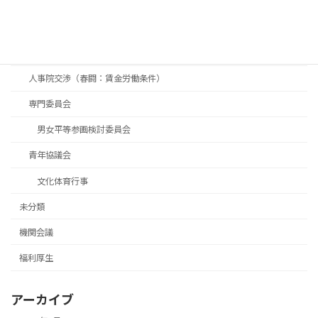
「こくぜい労組」
「青年協」
交渉
人事院交渉（春闘：賃金労働条件）
専門委員会
男女平等参画検討委員会
青年協議会
文化体育行事
未分類
機関会議
福利厚生
アーカイブ